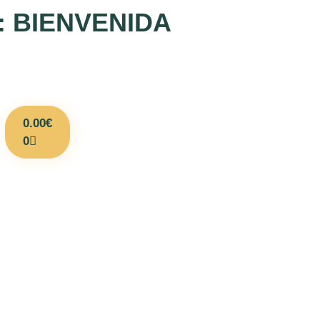
o: BIENVENIDA
0.00
€
0