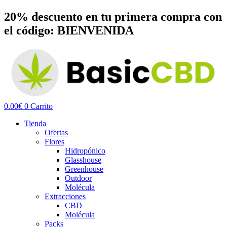
Ir
20% descuento en tu primera compra con
al
el código: BIENVENIDA
contenido
0.00
€
0
Carrito
Tienda
Ofertas
Flores
Hidropónico
Glasshouse
Greenhouse
Outdoor
Molécula
Extracciones
CBD
Molécula
Packs