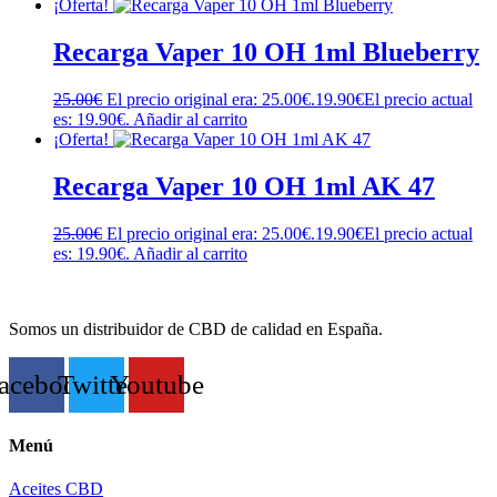
¡Oferta!
Recarga Vaper 10 OH 1ml Blueberry
25.00
€
El precio original era: 25.00€.
19.90
€
El precio actual
es: 19.90€.
Añadir al carrito
¡Oferta!
Recarga Vaper 10 OH 1ml AK 47
25.00
€
El precio original era: 25.00€.
19.90
€
El precio actual
es: 19.90€.
Añadir al carrito
Somos un distribuidor de CBD de calidad en España.
acebook
Twitter
Youtube
Menú
Aceites CBD